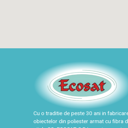
Cu o traditie de peste 30 ani in fabricar
obiectelor din poliester armat cu fibra 