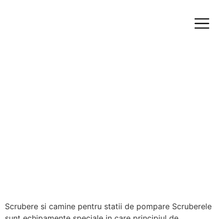
Scrubere si camine pentru statii de pompare Scruberele
sunt echipamente speciale in care principiul de